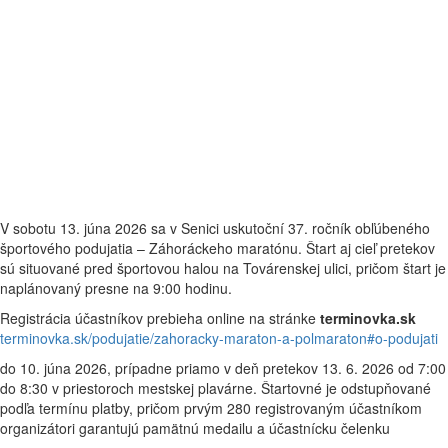
V sobotu 13. júna 2026 sa v Senici uskutoční 37. ročník obľúbeného
športového podujatia – Záhoráckeho maratónu. Štart aj cieľ pretekov
sú situované pred športovou halou na Továrenskej ulici, pričom štart je
naplánovaný presne na 9:00 hodinu.
Registrácia účastníkov prebieha online na stránke
terminovka.sk
terminovka.sk/podujatie/zahoracky-maraton-a-polmaraton#o-podujati
do 10. júna 2026, prípadne priamo v deň pretekov 13. 6. 2026 od 7:00
do 8:30 v priestoroch mestskej plavárne. Štartovné je odstupňované
podľa termínu platby, pričom prvým 280 registrovaným účastníkom
organizátori garantujú pamätnú medailu a účastnícku čelenku