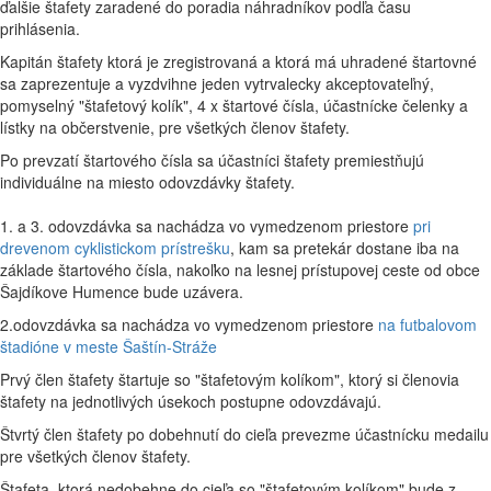
ďalšie štafety zaradené do poradia náhradníkov podľa času
prihlásenia.
Kapitán štafety ktorá je zregistrovaná a ktorá má uhradené štartovné
sa zaprezentuje a vyzdvihne jeden vytrvalecky akceptovateľný,
pomyselný "štafetový kolík", 4 x štartové čísla, účastnícke čelenky a
lístky na občerstvenie, pre všetkých členov štafety.
Po prevzatí štartového čísla sa účastníci štafety premiestňujú
individuálne na miesto odovzdávky štafety.
1. a 3. odovzdávka sa nachádza vo vymedzenom priestore
pri
drevenom cyklistickom prístrešku
, kam sa pretekár dostane iba na
základe štartového čísla, nakoľko na lesnej prístupovej ceste od obce
Šajdíkove Humence bude uzávera.
2.odovzdávka sa nachádza vo vymedzenom priestore
na futbalovom
štadióne v meste Šaštín-Stráže
Prvý člen štafety štartuje so "štafetovým kolíkom", ktorý si členovia
štafety na jednotlivých úsekoch postupne odovzdávajú.
Štvrtý člen štafety po dobehnutí do cieľa prevezme účastnícku medailu
pre všetkých členov štafety.
Štafeta, ktorá nedobehne do cieľa so "štafetovým kolíkom" bude z