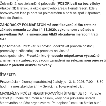
Železničná, cez železničné priecestie (
POZOR beží sa bez výluky
vlakov !!!)
k letisku a okolo golfového areálu Penati resort, kde v
borovicovom lese je obrátka polmaratónu a beží sa späť k športovej
hale do Senice.
ZÁHORÁCKY POLMARATÓN má certifikovanú dĺžku trate na
základe merania zo dňa 14.11.2020, vykonanom v súlade s
pravidlami IAAF a smernicami AIMS oficiálnym meračom tratí
SAZ.
Upozornenie:
Pretekári sú povinní dodržiavať pravidlá cestnej
premávky a zúčastňujú sa pretekov na vlastné
nebezpečenstvo.
Pretekár, ktorý nebude rešpektovať výstražné
znamenie na zabezpečovacom zariadení na železničnom priecestí
bude z preteku diskvalifikovaný.
ŠTAFETY:
Prezentácia 4-člennej maratónskej štafety je 13. 6. 2026, 7:00 - 8:30
hod. na mestskej plavárni v Senici, na Továrenskej ulici.
MAXIMÁLNY POČET REGISTROVANÝCH ŠTAFIET JE 10 ! Poradie
štafiet je určené dátumom a časom, kedy bola pripísaná úhrada
štartovného na účet organizátora. Po naplnení limitu 10 štafiet budú