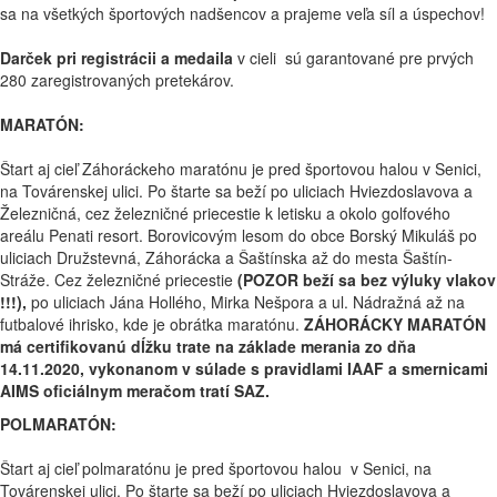
sa na všetkých športových nadšencov a prajeme veľa síl a úspechov!
Darček pri registrácii a medaila
v cieli sú garantované pre prvých
280 zaregistrovaných pretekárov.
MARATÓN:
Štart aj cieľ Záhoráckeho maratónu je pred športovou halou v Senici,
na Továrenskej ulici. Po štarte sa beží po uliciach Hviezdoslavova a
Železničná, cez železničné priecestie k letisku a okolo golfového
areálu Penati resort. Borovicovým lesom do obce Borský Mikuláš po
uliciach Družstevná, Záhorácka a Šaštínska až do mesta Šaštín-
Stráže. Cez železničné priecestie
(POZOR beží sa bez výluky vlakov
!!!),
po uliciach Jána Hollého, Mirka Nešpora a ul. Nádražná až na
futbalové ihrisko, kde je obrátka maratónu.
ZÁHORÁCKY MARATÓN
má certifikovanú dĺžku trate na základe merania zo dňa
14.11.2020, vykonanom v súlade s pravidlami IAAF a smernicami
AIMS oficiálnym meračom tratí SAZ.
POLMARATÓN:
Štart aj cieľ polmaratónu je pred športovou halou v Senici, na
Továrenskej ulici. Po štarte sa beží po uliciach Hviezdoslavova a