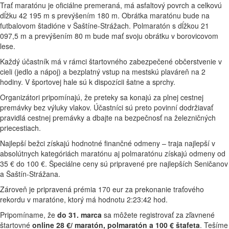
Trať maratónu je oficiálne premeraná, má asfaltový povrch a celkovú
dĺžku 42 195 m s prevýšením 180 m. Obrátka maratónu bude na
futbalovom štadióne v Šaštíne-Strážach. Polmaratón s dĺžkou 21
097,5 m a prevýšením 80 m bude mať svoju obrátku v borovicovom
lese.
Každý účastník má v rámci štartovného zabezpečené občerstvenie v
cieli (jedlo a nápoj) a bezplatný vstup na mestskú plaváreň na 2
hodiny. V športovej hale sú k dispozícii šatne a sprchy.
Organizátori pripomínajú, že preteky sa konajú za plnej cestnej
premávky bez výluky vlakov. Účastníci sú preto povinní dodržiavať
pravidlá cestnej premávky a dbajte na bezpečnosť na železničných
priecestiach.
Najlepší bežci získajú hodnotné finančné odmeny – traja najlepší v
absolútnych kategóriách maratónu aj polmaratónu získajú odmeny od
35 € do 100 €. Špeciálne ceny sú pripravené pre najlepších Seničanov
a Šaštín-Strážana.
Zároveň je pripravená prémia 170 eur za prekonanie traťového
rekordu v maratóne, ktorý má hodnotu 2:23:42 hod.
Pripomíname, že
do 31. marca
sa môžete registrovať za zľavnené
štartovné
online 28 €/ maratón, polmaratón a 100 € štafeta
. Tešíme